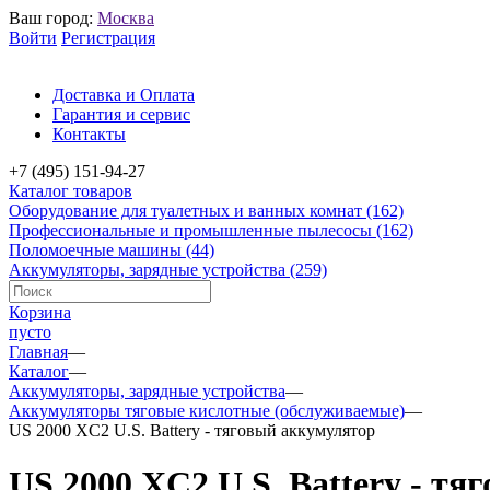
Ваш город:
Москва
Войти
Регистрация
Доставка и Оплата
Гарантия и сервис
Контакты
+7 (495) 151-94-27
Каталог товаров
Оборудование для туалетных и ванных комнат
(162)
Профессиональные и промышленные пылесосы
(162)
Поломоечные машины
(44)
Аккумуляторы, зарядные устройства
(259)
Корзина
пусто
Главная
—
Каталог
—
Аккумуляторы, зарядные устройства
—
Аккумуляторы тяговые кислотные (обслуживаемые)
—
US 2000 XC2 U.S. Battery - тяговый аккумулятор
US 2000 XC2 U.S. Battery - т