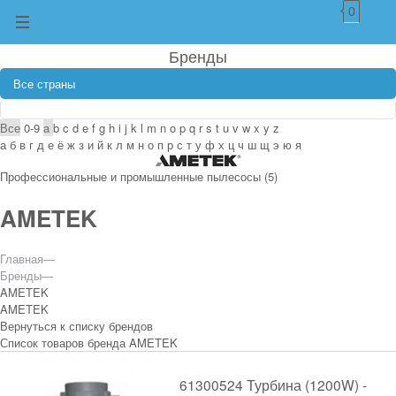
0
Бренды
Все
0-9
a
b
c
d
e
f
g
h
i
j
k
l
m
n
o
p
q
r
s
t
u
v
w
x
y
z
а
б
в
г
д
е
ё
ж
з
и
й
к
л
м
н
о
п
р
с
т
у
ф
х
ц
ч
ш
щ
э
ю
я
Профессиональные и промышленные пылесосы
(5)
AMETEK
Главная
—
Бренды
—
AMETEK
AMETEK
Вернуться к списку брендов
Список товаров бренда AMETEK
61300524 Турбина (1200W) -