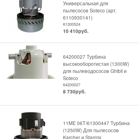
Универсальная для
пылесосов Soteco (арт.
6110930141)
61300524
10 410
руб.
64200027 Турбина
высокооборотистая (1300W)
для пылеводососов Ghibli и
Soteco
64200027
8 730
руб.
11ME 06T/61300447 Турбина
(1250W) Для пылесосов
Karcher и Starmix