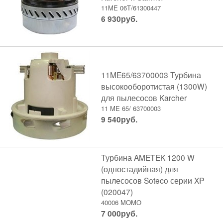
11ME 06T/61300447
6 930
руб.
11ME65/63700003 Турбина
высокооборотистая (1300W)
для пылесосов Karcher
11 ME 65/ 63700003
9 540
руб.
Турбина AMETEK 1200 W
(одностадийная) для
пылесосов Soteco серии XP
(020047)
40006 MOMO
7 000
руб.