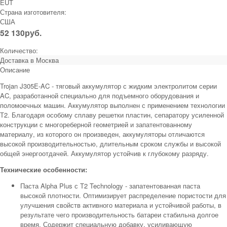
EUT
Страна изготовителя:
США
52 130
руб.
Количество:
Доставка в
Москва
Описание
Trojan J305E-AC - тяговый аккумулятор с жидким электролитом серии
AC, разработанной специально для подъемного оборудования и
поломоечных машин. Аккумулятор выполнен с применением технологии
Т2. Благодаря особому сплаву решетки пластин, сепаратору усиленной
конструкции с многореберной геометрией и запатентованному
материалу, из которого он произведен, аккумуляторы отличаются
высокой производительностью, длительным сроком службы и высокой
общей энергоотдачей. Аккумулятор устойчив к глубокому разряду.
Технические особенности:
Паста Alpha Plus с T2 Technology - запатентованная паста
высокой плотности. Оптимизирует распределение пористости для
улучшения свойств активного материала и устойчивой работы, в
результате чего производительность батареи стабильна долгое
время. Содержит специальную добавку, усиливающую