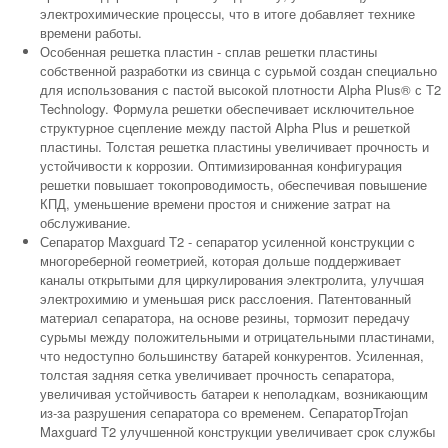
электрохимические процессы, что в итоге добавляет технике
времени работы.
Особенная решетка пластин - сплав решетки пластины
собственной разработки из свинца с сурьмой создан специально
для использования с пастой высокой плотности Alpha Plus® с T2
Technology. Формула решетки обеспечивает исключительное
структурное сцепление между пастой Alpha Plus и решеткой
пластины. Толстая решетка пластины увеличивает прочность и
устойчивости к коррозии. Оптимизированная конфигурация
решетки повышает токопроводимость, обеспечивая повышение
КПД, уменьшение времени простоя и снижение затрат на
обслуживание.
Сепаратор Maxguard T2 - сепаратор усиленной конструкции c
многореберной геометрией, которая дольше поддерживает
каналы открытыми для циркулирования электролита, улучшая
электрохимию и уменьшая риск расслоения. Патентованный
материал сепаратора, на основе резины, тормозит передачу
сурьмы между положительными и отрицательными пластинами,
что недоступно большинству батарей конкурентов. Усиленная,
толстая задняя сетка увеличивает прочность сепаратора,
увеличивая устойчивость батареи к неполадкам, возникающим
из-за разрушения сепаратора со временем. СепараторTrojan
Maxguard T2 улучшенной конструкции увеличивает срок службы