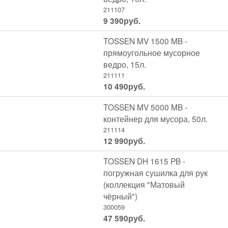
211107
9 390
руб.
TOSSEN MV 1500 MB -
прямоугольное мусорное
ведро, 15л.
211111
10 490
руб.
TOSSEN MV 5000 MB -
контейнер для мусора, 50л.
211114
12 990
руб.
TOSSEN DH 1615 PB -
погружная сушилка для рук
(коллекция "Матовый
чёрный")
300059
47 590
руб.