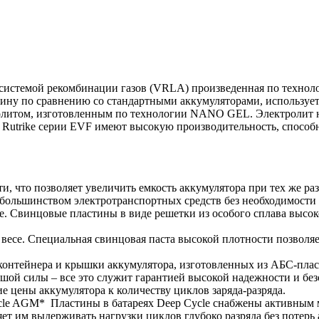
 с системой рекомбинации газов (VRLA) произведенная по техн
у по сравнению со стандартными аккумуляторами, используетс
литом, изготовленным по технологии NANO GEL. Электролит нах
и Rutrike серии EVF имеют высокую производительность, способ
, что позволяет увеличить емкость аккумулятора при тех же раз
с большинством электротранспортных средств без необходимости
е. Свинцовые пластины в виде решетки из особого сплава высок
 весе. Специальная свинцовая паста высокой плотности позволяе
 контейнера и крышки аккумулятора, изготовленных из АБС-пл
й силы – все это служит гарантией высокой надежности и бе
е цены аккумулятора к количеству циклов заряда-разряда.
cle AGM* Пластины в батареях Deep Cycle снабжены активным м
ет им выдерживать нагрузки циклов глубоко разряда без потерь 