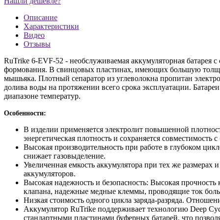
Нашли дешевле?
Описание
Характеристики
Видео
Отзывы
RuTrike 6-EVF-52 - необслуживаемая аккумуляторная батарея
формования. В свинцовых пластинах, имеющих большую толщин
мышьяка. Плотный сепаратор из углеволокна пропитан электро
долива воды на протяжении всего срока эксплуатации. Батаре
диапазоне температур.
Особенности:
В изделии применяется электролит повышенной плотности
энергетическая плотность и сохраняется совместимость 
Высокая производительность при работе в глубоком цикл
снижает газовыделение.
Увеличенная емкость аккумулятора при тех же размерах и
аккумуляторов.
Высокая надежность и безопасность: Высокая прочность
клапана, надежные медные клеммы, проводящие ток большо
Низкая стоимость одного цикла заряда-разряда. Отношени
Аккумулятор RuTrike поддерживает технологию Deep Cy
стандартными пластинами буферных батарей, что позволя