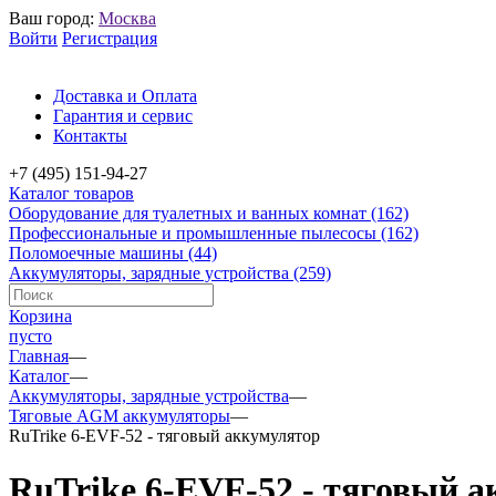
Ваш город:
Москва
Войти
Регистрация
Доставка и Оплата
Гарантия и сервис
Контакты
+7 (495) 151-94-27
Каталог товаров
Оборудование для туалетных и ванных комнат
(162)
Профессиональные и промышленные пылесосы
(162)
Поломоечные машины
(44)
Аккумуляторы, зарядные устройства
(259)
Корзина
пусто
Главная
—
Каталог
—
Аккумуляторы, зарядные устройства
—
Тяговые AGM аккумуляторы
—
RuTrike 6-EVF-52 - тяговый аккумулятор
RuTrike 6-EVF-52 - тяговый 