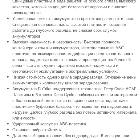
Свинцовые пластины в виде решетки из особого сплава высокого
качества, который защищает батарею от коррозии и снижает
газовыделение.
Увеличенная емкость аккумулятора при тех же размерах и весе.
Специальная свинцовая паста высокой плотности позволяет
работать до глубокого разряда, не снижая срок службы
аккумуляторов.
Высокая надежность и безопасность: Высокая прочность
контейнера и крышки аккумулятора, изготовленных из АБС-
пластика, оптимизированная модификация предохранительного
клапана, надежные медные клеммы, проводящие ток большой
силы – все это служит гарантией высокой надежности и
безопасности эксплуатации в экстремальных условиях.
Низкая стоимость одного цикла заряда-разряда. Отношение цены
аккумулятора к количеству циклов заряда-разряда.
Аккумулятор RuTrike поддерживает технологию Deep Cycle AGM*
Пластины в батареях Deep Cycle снабжены активным материалом
с более высокой плотностью по сравнению со стандартными
пластинами буферных батарей, что позволяет им выдерживать
нагрузки циклов глубоко разряда без потерь активного материала
или емкости.
Ударопрочный корпус из ABS пластика
Отличная вибростойкость
Длительный срок хранения без подзаряда до 15 месяцев (при