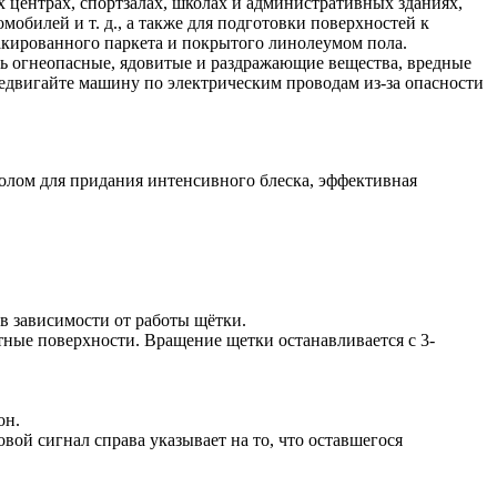
 центрах, спортзалах, школах и административных зданиях,
билей и т. д., а также для подготовки поверхностей к
акированного паркета и покрытого линолеумом пола.
ть огнеопасные, ядовитые и раздражающие вещества, вредные
редвигайте машину по электрическим проводам из-за опасности
олом для придания интенсивного блеска, эффективная
 в зависимости от работы щётки.
ные поверхности. Вращение щетки останавливается с 3-
он.
овой сигнал справа указывает на то, что оставшегося