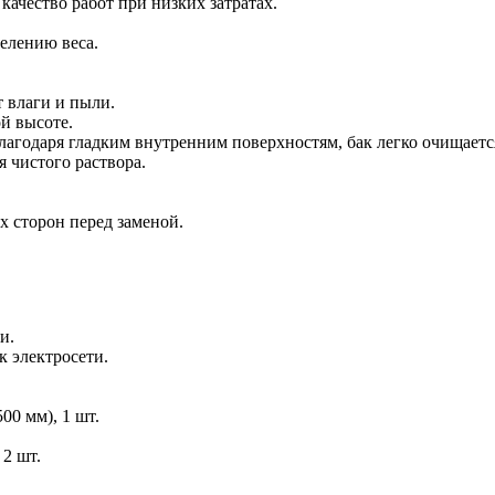
ачество работ при низких затратах.
елению веса.
т влаги и пыли.
й высоте.
лагодаря гладким внутренним поверхностям, бак легко очищаетс
 чистого раствора.
х сторон перед заменой.
и.
к электросети.
00 мм), 1 шт.
 2 шт.