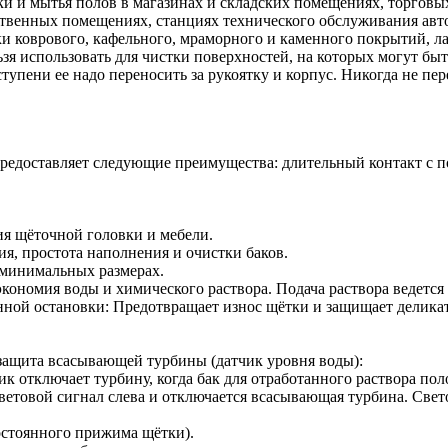
 и мытья полов в магазинах и складских помещениях, торговых
венных помещениях, станциях технического обслуживания автомо
и коврового, кафельного, мраморного и каменного покрытий, л
я использовать для чистки поверхностей, на которых могут бы
тупени ее надо переносить за рукоятку и корпус. Никогда не пе
редоставляет следующие преимущества: длительный контакт с п
я щёточной головки и мебели.
я, простота наполнения и очистки баков.
 минимальных размерах.
экономия воды и химического раствора. Подача раствора ведется
нной остановки: Предотвращает износ щётки и защищает деликат
 защита всасывающей турбины (датчик уровня воды):
 отключает турбину, когда бак для отработанного раствора пол
световой сигнал слева и отключается всасывающая турбина. Свет
остоянного прижима щётки).