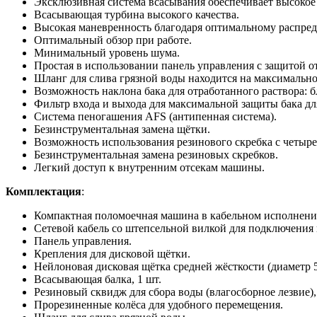
Эксклюзивная система всасывания обеспечивает высокое к
Всасывающая турбина высокого качества.
Высокая маневренность благодаря оптимальному распред
Оптимальный обзор при работе.
Минимальный уровень шума.
Простая в использовании панель управления с защитой о
Шланг для слива грязной воды находится на максимально
Возможность наклона бака для отработанного раствора: б
Фильтр входа и выхода для максимальной защиты бака для
Система пеногашения AFS (антипенная система).
Безинструментальная замена щётки.
Возможность использования резинового скребка с четыре
Безинструментальная замена резиновых скребков.
Легкий доступ к внутренним отсекам машины.
Комплектация
:
Компактная поломоечная машина в кабельном исполнени
Сетевой кабель со штепсельной вилкой для подключения 
Панель управления.
Крепления для дисковой щётки.
Нейлоновая дисковая щётка средней жёсткости (диаметр 5
Всасывающая балка, 1 шт.
Резиновый сквидж для сбора воды (влагосборное лезвие),
Прорезиненные колёса для удобного перемещения.