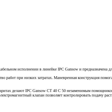
кабельном исполнении в линейке IPC Gansow и предназначена д
тво работ при низких затратах. Маневренная конструкция помога
ритах делают IPC Gansow CT 40 С 50 незаменимым помощником
 электромагнитный клапан позволяет контролировать подачу рас