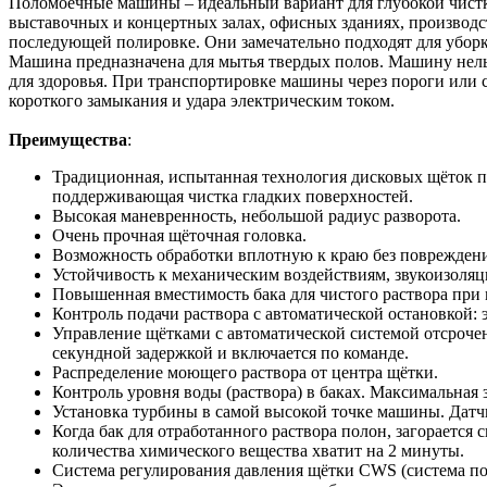
Поломоечные машины – идеальный вариант для глубокой чистки
выставочных и концертных залах, офисных зданиях, производст
последующей полировке. Они замечательно подходят для уборк
Машина предназначена для мытья твердых полов. Машину нельз
для здоровья. При транспортировке машины через пороги или с
короткого замыкания и удара электрическим током.
Преимущества
:
Традиционная, испытанная технология дисковых щёток п
поддерживающая чистка гладких поверхностей.
Высокая маневренность, небольшой радиус разворота.
Очень прочная щёточная головка.
Возможность обработки вплотную к краю без повреждени
Устойчивость к механическим воздействиям, звукоизоляци
Повышенная вместимость бака для чистого раствора при
Контроль подачи раствора с автоматической остановкой: 
Управление щётками с автоматической системой отсроче
секундной задержкой и включается по команде.
Распределение моющего раствора от центра щётки.
Контроль уровня воды (раствора) в баках. Максимальная
Установка турбины в самой высокой точке машины. Датчик
Когда бак для отработанного раствора полон, загорается 
количества химического вещества хватит на 2 минуты.
Система регулирования давления щётки CWS (система п