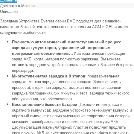
Доставка в
Москва
Описание
Зарядные Устройства Everest серии EVE подходят для свинцово-
кислотных батарей, изготовленных по технологии AGM и GEL и имеет
следующие особенности:
Полностью автоматический многоступенчатый процесс
заряда аккумуляторов, управляемый встроенным
программным обеспечением.
ЗУ автоматически прекращает
заряд АКБ, когда батарея полностью заряжена. Вы можете
оставить зарядное устройство подключенным к батарее без риска
перезаряда.
Многоступенчатая зарядка в 8 этапов:
предварительная
зарядка, мягкая зарядка, основная зарядка (большая часть
процесса), вторичная зарядка, высокая постоянная зарядки
(зарядка поглощения), 3-х минутный тест, зарядка технического
обслуживания, что обеспечивает:
Восстановление ёмкости батареи
(Технология импульса и
обратного импульса): зарядное устройство генерирует импульс и
обратный импульс с целью уменьшения сопротивления батареи,
снижения газообразование и понижения температуры АКБ.
Десульфатация аккумуляторных пластин позволяет продлить
срок службы АКБ за счёт преобразования сульфата в жидкость.