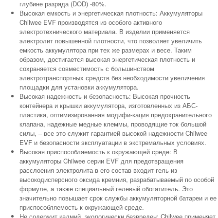
глубине разряда (DOD) -80%.
Высокая емкость и энергетическая плотность: Аккумуляторы
Chilwee EVF производятся из особого активного
электротехнического материала. В изделии применяется
электролит повышенной плотности, что позволяет увеличить
емкость аккумулятора при тех же размерах и весе. Таким
образом, достигается высокая энергетическая плотность и
сохраняется совместимость с большинством
электротранспортных средств без необходимости увеличения
площадки для установки аккумулятора.
Высокая надежность и безопасность: Высокая прочность
контейнера и крышки аккумулятора, изготовленных из АБС-
пластика, оптимизированная модифи-кация предохранительного
клапана, надежные медные клеммы, проводящие ток большой
силы, – все это служит гарантией высокой надежности Chilwee
EVF и безопасности эксплуатации в экстремальных условиях.
Высокая приспособляемость к окружающей среде: В
аккумуляторы Chilwee серии EVF для предотвращения
расслоения электролита в его состав входит гель из
высокодисперсного оксида кремния, разрабатываемый по особой
формуле, а также специальный гелевый обогатитель. Это
значительно повышает срок службы аккумуляторной батареи и ее
приспособляемость к окружающей среде.
Не содержит кадмий, экологически безвреден: Chilwee применяет