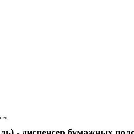
енец
ь) - диспенсер бумажных пол