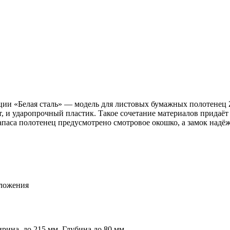
и «Белая сталь» — модель для листовых бумажных полотенец 
т, и ударопрочный пластик. Такое сочетание материалов прида
апаса полотенец предусмотрено смотровое окошко, а замок над
сложения
рина до 215 мм, Глубина до 80 мм.