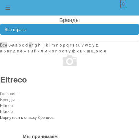
0
Бренды
Все
0-9
a
b
c
d
e
f
g
h
i
j
k
l
m
n
o
p
q
r
s
t
u
v
w
x
y
z
а
б
в
г
д
е
ё
ж
з
и
й
к
л
м
н
о
п
р
с
т
у
ф
х
ц
ч
ш
щ
э
ю
я
Eltreco
Главная
—
Бренды
—
Eltreco
Eltreco
Вернуться к списку брендов
Мы принимаем